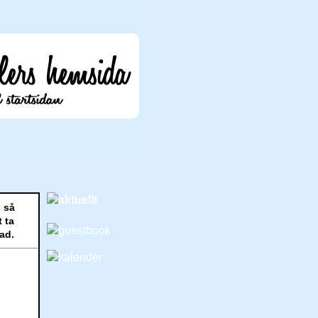
d så
 ta
ad.