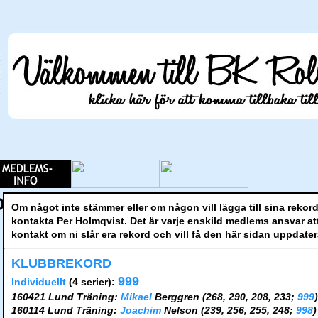
O
Om något inte stämmer eller om någon vill lägga till sina rekor
kontakta Per Holmqvist. Det är varje enskild medlems ansvar att
kontakt om ni slår era rekord och vill få den här sidan uppdater
KLUBBREKORD
999
Individuellt
(4 serier):
160421 Lund Träning:
Mikael
Berggren (268, 290, 208, 233;
999
)
160114 Lund Träning:
Joachim
Nelson (239, 256, 255, 248;
998
)