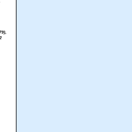
)
79),
2