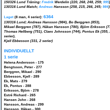
150326 Lund Träning:
Fredrik
Werdelin (220, 268, 248, 259;
995
130316 Lund Match;
Andreas
Hansson (258, 215, 266, 245;
984
)
6364
Laget
(8 man, 4 serier):
130316 Lund; Andreas Hansson (984), Bo Berggren (853),
Mikael Berggren (787), Håkan Hansson (780), Björn Eriksson (7
Thomas Hellberg (751), Claes Johnsson (744), Pontus Ek (355, 
serier),
Kjell Ebbesson (331, 2 serier)
INDIVIDUELLT
1 serie
Helena Andersson - 175
Bengtsson, Peter - 277
Berggren, Mikael - 290
Ebbesson, Kjell - 289
Ek, Mats - 279
Ek, Pontus - 288
Eriksson, Björn - 278
Estré Richard - 265
Hansen John - 268
Hansson, Andreas - 299
Hansson, Håkan - 300