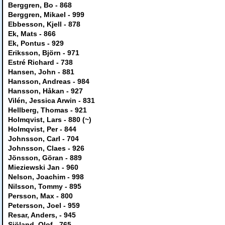
Berggren, Bo - 868
Berggren, Mikael - 999
Ebbesson, Kjell - 878
Ek, Mats - 866
Ek, Pontus - 929
Eriksson, Björn - 971
Estré Richard - 738
Hansen, John - 881
Hansson, Andreas - 984
Hansson, Håkan - 927
Vilén, Jessica Arwin - 831
Hellberg, Thomas - 921
Holmqvist, Lars - 880 (~)
Holmqvist, Per - 844
Johnsson, Carl - 704
Johnsson, Claes - 926
Jönsson, Göran - 889
Mieziewski Jan - 960
Nelson, Joachim - 998
Nilsson, Tommy - 895
Persson, Max - 800
Petersson, Joel - 959
Resar, Anders, - 945
Siöland, Olof - 765