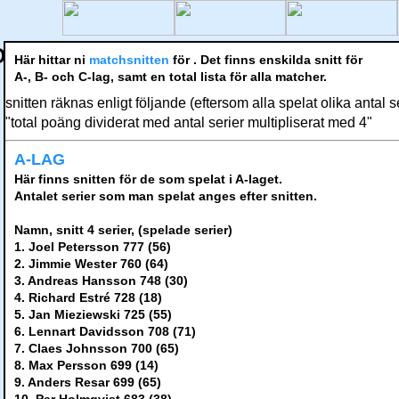
O
Här hittar ni
matchsnitten
för
. Det finns enskilda snitt för
A-, B- och C-lag, samt en total lista för alla matcher.
snitten räknas enligt följande (eftersom alla spelat olika antal s
"total poäng dividerat med antal serier multipliserat med 4"
A-LAG
Här finns snitten för de som spelat i A-laget.
Antalet serier som man spelat anges efter snitten.
Namn, snitt 4 serier, (spelade serier)
1. Joel Petersson 777 (56)
2. Jimmie Wester 760 (64)
3. Andreas Hansson 748 (30)
4. Richard Estré 728 (18)
5. Jan Mieziewski 725 (55)
6. Lennart Davidsson 708 (71)
7. Claes Johnsson 700 (65)
8. Max Persson 699 (14)
9. Anders Resar 699 (65)