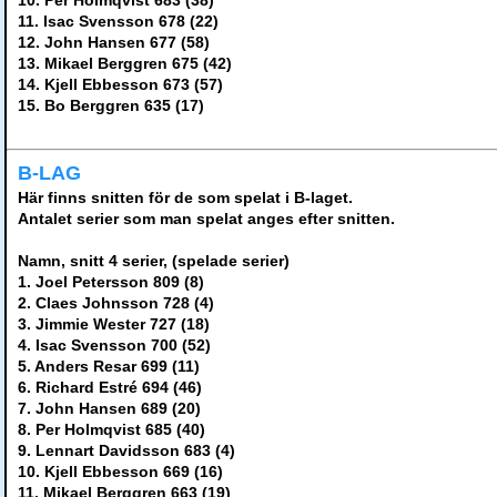
10. Per Holmqvist 683 (38)
11. Isac Svensson 678 (22)
12. John Hansen 677 (58)
13. Mikael Berggren 675 (42)
14. Kjell Ebbesson 673 (57)
15. Bo Berggren 635 (17)
B-LAG
Här finns snitten för de som spelat i B-laget.
Antalet serier som man spelat anges efter snitten.
Namn, snitt 4 serier, (spelade serier)
1. Joel Petersson 809 (8)
2. Claes Johnsson 728 (4)
3. Jimmie Wester 727 (18)
4. Isac Svensson 700 (52)
5. Anders Resar 699 (11)
6. Richard Estré 694 (46)
7. John Hansen 689 (20)
8. Per Holmqvist 685 (40)
9. Lennart Davidsson 683 (4)
10. Kjell Ebbesson 669 (16)
11. Mikael Berggren 663 (19)