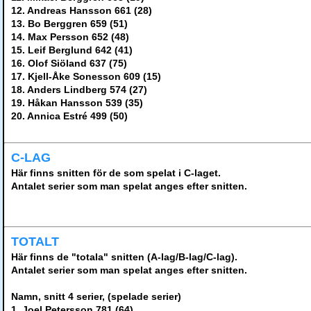
12. Andreas Hansson 661 (28)
13. Bo Berggren 659 (51)
14. Max Persson 652 (48)
15. Leif Berglund 642 (41)
16. Olof Siöland 637 (75)
17. Kjell-Åke Sonesson 609 (15)
18. Anders Lindberg 574 (27)
19. Håkan Hansson 539 (35)
20. Annica Estré 499 (50)
C-LAG
Här finns snitten för de som spelat i C-laget.
Antalet serier som man spelat anges efter snitten.
TOTALT
Här finns de "totala" snitten (A-lag/B-lag/C-lag).
Antalet serier som man spelat anges efter snitten.
Namn, snitt 4 serier, (spelade serier)
1. Joel Petersson 781 (64)