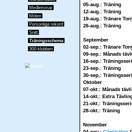
f
05-aug.: Träning
f
Medlemmar
f
12-aug.: Träning
f
Möten
19-aug.: Tränare Ton
f
f
Personliga rekord
26-aug.: Träning
f
f
Snitt
f
f
September
Träningsschema
f
f
02-sep.: Tränare Ton
300-klubben
09-sep.: Månads tävl
16-sep.: Träningsser
23-sep.: Träning
30-sep,: Träningsser
Oktober
07-okt.: Månads tävli
14-okt.: Extra Tävlin
21-okt.: Träningsser
28-okt.: Träning
November
04-nov.:
Gåstävling
(