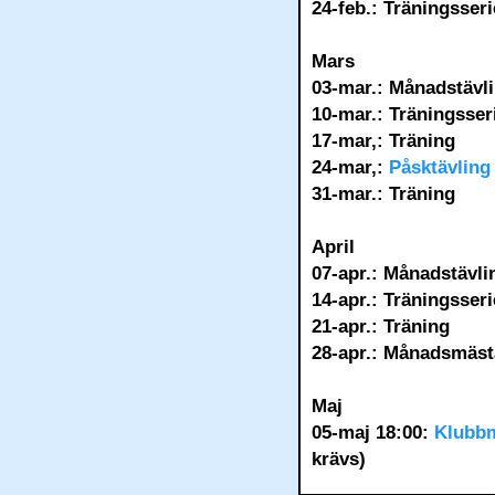
24-feb.: Träningsser
Mars
03-mar.: Månadstävl
10-mar.: Träningsse
17-mar,: Träning
24-mar,:
Påsktävling
31-mar.: Träning
April
07-apr.: Månadstävli
14-apr.: Träningsser
21-apr.: Träning
28-apr.: Månadsmäst
Maj
05-maj 18:00:
Klubbm
krävs)